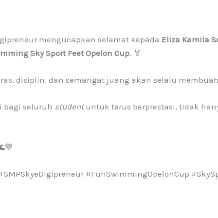
igipreneur mengucapkan selamat kepada
Eliza Kamila S
imming Sky Sport Feet Opelon Cup
. 🏅
 keras, disiplin, dan semangat juang akan selalu memb
i bagi seluruh
student
untuk terus berprestasi, tidak han
🌊💙
n #SMPSkyeDigipreneur #FunSwimmingOpelonCup #SkySp