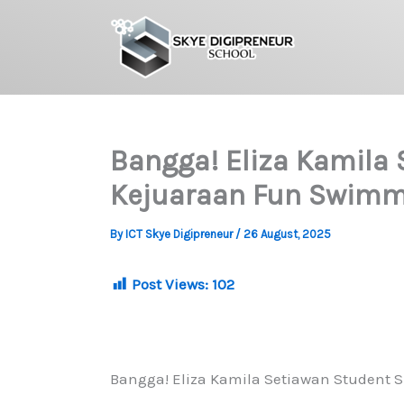
Skip
to
content
Bangga! Eliza Kamila 
Kejuaraan Fun Swimmi
By
ICT Skye Digipreneur
/
26 August, 2025
Post Views:
102
Bangga! Eliza Kamila Setiawan Student 