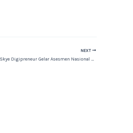
NEXT
Sukses! SMP Skye Digipreneur Gelar Asesmen Nasional Berbasis Komputer (ANBK) 2025