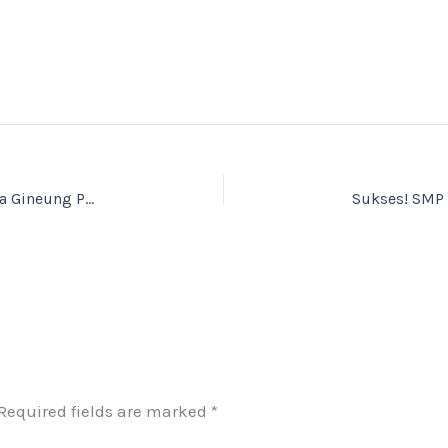
Bangga! Student SMP Skye Digipreneur, Driya Gineung Pancipta Kusumaputri Raih Juara 2 Kyorugi Super Cadet C U-40 Putri Bandung Taekwondo Open 2025
Required fields are marked
*