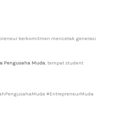
gipreneur berkomitmen mencetak generasi
Para Pengusaha Muda
, tempat student
olahPengusahaMuda #EntrepreneurMuda