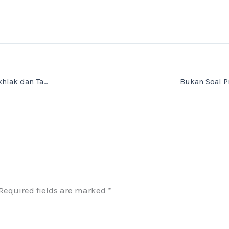
Meneladani Isra Mi’raj untuk Membangun Akhlak dan Tanggung Jawab Pelajar
Required fields are marked
*