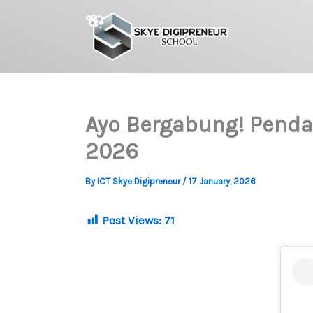
Skip
to
content
Ayo Bergabung! Pendaf
2026
By
ICT Skye Digipreneur
/
17 January, 2026
Post Views:
71