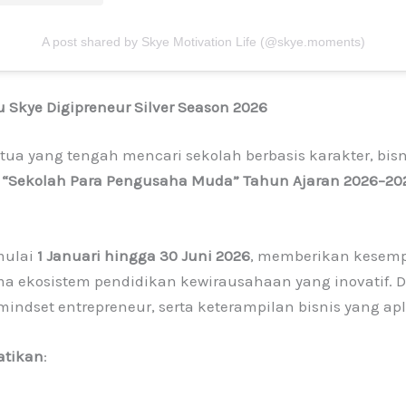
A post shared by Skye Motivation Life (@skye.moments)
 Skye Digipreneur Silver Season 2026
 tua yang tengah mencari sekolah berbasis karakter, bi
“Sekolah Para Pengusaha Muda” Tahun Ajaran 2026–2027
mulai
1 Januari hingga 30 Juni 2026
, memberikan kesempa
ekosistem pendidikan kewirausahaan yang inovatif. Di 
mindset entrepreneur, serta keterampilan bisnis yang apli
atikan
: