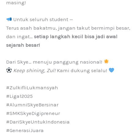
masing!
Untuk seluruh student —
Terus asah bakatmu, jangan takut bermimpi besar,
dan ingat…
setiap langkah kecil bisa jadi awal
sejarah besar!
Dari Skye… menuju panggung nasional!
Keep shining, Zul!
Kami dukung selalu!
#ZulkifliLukmansyah
#Liga12025
#AlumniSkyeBersinar
#SMKSkyeDigipreneur
#DariSkyeUntukIndonesia
#GenerasiJuara