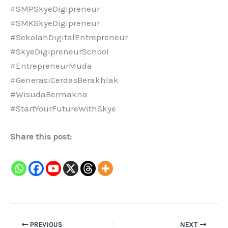
#SMPSkyeDigipreneur
#SMKSkyeDigipreneur
#SekolahDigitalEntrepreneur
#SkyeDigipreneurSchool
#EntrepreneurMuda
#GenerasiCerdasBerakhlak
#WisudaBermakna
#StartYourFutureWithSkye
Share this post:
PREVIOUS
NEXT