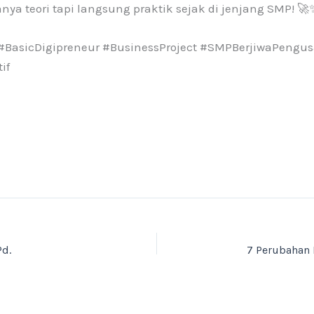
anya teori tapi langsung praktik sejak di jenjang SMP! 🚀
BasicDigipreneur #BusinessProject #SMPBerjiwaPengus
if
Pd.