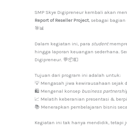
SMP Skye Digipreneur kembali akan men
Report of Reseller Project
, sebagai bagian
🎯📊
Dalam kegiatan ini, para
student
mempres
hingga laporan keuangan sederhana. Sem
Digipreneur. 💬📦💵
Tujuan dari program ini adalah untuk:
💡 Mengasah jiwa kewirausahaan sejak d
🛍️ Mengenal konsep
business partnershi
📈 Melatih keberanian presentasi & berpik
📚 Menerapkan pembelajaran bisnis seca
Kegiatan ini tak hanya mendidik, tetap