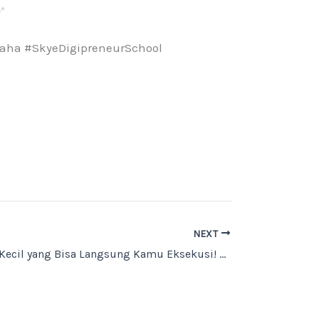
✨
aha #SkyeDigipreneurSchool
NEXT
7 Perubahan Kecil yang Bisa Langsung Kamu Eksekusi! 🔄✨