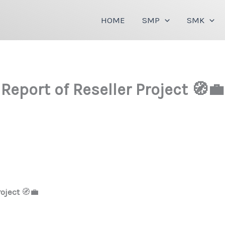
HOME
SMP
SMK
Report of Reseller Project 🧭💼
roject
🧭💼