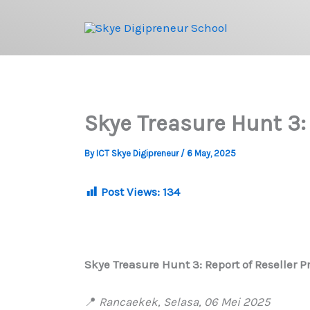
Skip
to
content
Skye Treasure Hunt 3: 
By
ICT Skye Digipreneur
/
6 May, 2025
Post Views:
134
Skye Treasure Hunt 3: Report of Reseller P
📍
Rancaekek, Selasa, 06 Mei 2025